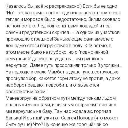
Казалось бы, всё ж распрекрасно!) Если бы не одно
"Но". Так как зима в этом году выдалась относительно
теплая и морозов было недостаточно, Зилим сковало
не полностью. Лед под копытцами лошадей и под
санями предательски скрипел... На одном из участков
произошло страшное! Замыкающие сани вместе с
лошадью стали погружаться в воду! К счастью, в
этом месте было не глубоко, но с "подмоченной
репутацией" далеко не уедешь... им пришлось
вернуться. Далее путь продолжили только 3 упряжки...
На подходе к скале Мамбет в душе путешествующих
проснулся хор, кажется горы этому не против, а даже
наоборот решают подсобить и отзываются
раскатистым эхом!
Маневрируя на обратном пути между тонким льдом,
опасными участками, и сильным открытым течением
мы вернулись на базу. Там нас ждала ах, горячая
банька! И сытный ужин от Сергея Попова (что может
быть лучше) Что? Ну конечно же горячий чай со