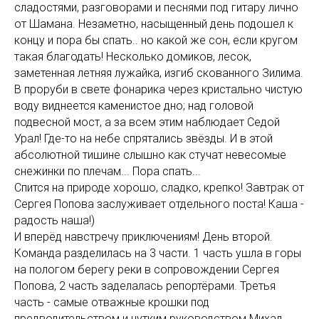
сладостями, разговорами и песнями под гитару лично
от Шамана. Незаметно, насыщенный день подошел к
концу и пора бы спать.. но какой же сон, если кругом
такая благодать! Несколько домиков, лесок,
заметенная летняя лужайка, изгиб скованного Зилима.
В проруби в свете фонарика через кристально чистую
воду виднеется каменистое дно; над головой
подвесной мост, а за всем этим наблюдает Седой
Урал! Где-то на небе спрятались звёзды. И в этой
абсолютной тишине слышно как стучат невесомые
снежинки по плечам... Пора спать...
Спится на природе хорошо, сладко, крепко! Завтрак от
Сергея Попова заслуживает отдельного поста! Каша -
радость наша!)
И вперёд навстречу приключениям! День второй.
Команда разделилась на 3 части. 1 часть ушла в горы
на пологом берегу реки в сопровождении Сергея
Попова, 2 часть заделалась репортёрами. Третья
часть - самые отважные крошки под
предводительством и чутким руководством Михал