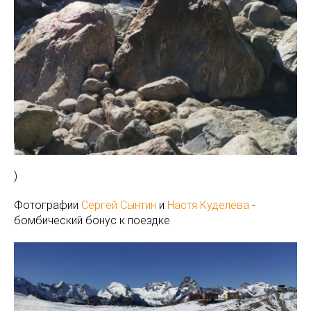
)
Фотографии
Сергей Сынтин
и
Настя Куделёва
-
бомбический бонус к поездке