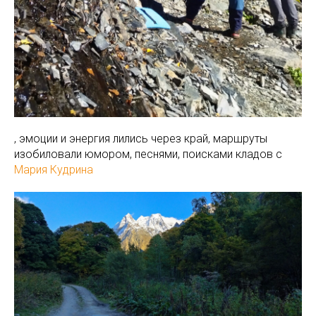
️, эмоции и энергия лились через край, маршруты
изобиловали юмором, песнями, поисками кладов с
Мария Кудрина