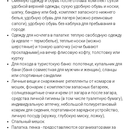
Сменную одежду и обувь после сплава: комплект сухой
удобной верхней одежды, сухую удобную обувь и носки,
шапку, бандану или баф, комплект запасного нижнего
белья, удобную обувь для лагеря (можно резиновые
сапоги), удобную обувь без каблука для пребывания в
городе.
Одежду для ночлега в палатке: теплую свободную одежду
(в идеале — термобелье), теплые носки (можно
шерстяные) и тонкую шапочку (ночи бывают
прохладными),на вечер флисовую кофту, толстовку или
куртку
Для похода в туристскую баню: полотенце, купальник для
бани (баня совместная для мужчин и женщин), сланцы
или спортивные сандалии
Личные вещи и снаряжение: репелленты от комаров и
мошек, фонарик с комплектом запасных батареек,
солнцезащитные очки и крем от загара и после загара,
средства личной гигиены (в том числе туалетную бумагу),
индивидуальную аптечку, небольшой полиуретановый
коврик для сидения, портативное зарядное устройство,
личную посуду (кружку, глубокую миску, ложку);
Спальный мешок.
Палатка, пенка - предоставляются организаторами за