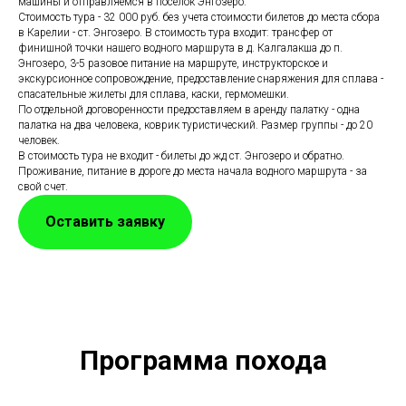
машины и отправляемся в посёлок Энгозеро.
Стоимость тура - 32 000 руб. без учета стоимости билетов до места сбора
в Карелии - ст. Энгозеро. В стоимость тура входит: трансфер от
финишной точки нашего водного маршрута в д. Калгалакша до п.
Энгозеро, 3-5 разовое питание на маршруте, инструкторское и
экскурсионное сопровождение, предоставление снаряжения для сплава -
спасательные жилеты для сплава, каски, гермомешки.
По отдельной договоренности предоставляем в аренду палатку - одна
палатка на два человека, коврик туристический. Размер группы - до 20
человек.
В стоимость тура не входит - билеты до жд ст. Энгозеро и обратно.
Проживание, питание в дороге до места начала водного маршрута - за
свой счет.
Оставить заявку
Программа похода