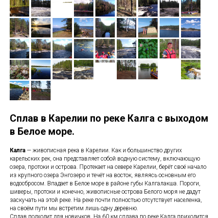
Сплав в Карелии по реке Калга с выходом
в Белое море.
Калга
— живописная река в Карелии. Как и большинство других
карельских рек, она представляет собой водную систему, включающую
озера, протоки и острова. Протекает на севере Карелии, берёт своё начало
из крупного озера Энгозеро и течёт на восток, являясь основным его
водосбросом. Впадает в Белое море в районе губы Калгалакша. Пороги,
шиверы, протоки и конечно, живописные острова Белого моря не дадут
заскучать на этой реке. На реке почти полностью отсутствует населенка,
на своём пути мы встретим лишь одну деревню.
Сплав подходит для новичков. На 60 км сплава по реке Калга приходится