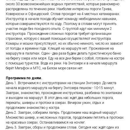
около 30 всевозможнейших водных препятствий, которые равномерно
распределены по течению реки. Наиболее интересны пороги Грива,
Коверкоски и Офицерский. Сплав проходит на 4 местных катамаранах.
Инструктор в начале похода обучает команду необходимым навыкам,
которые совершенствуются по ходу. Поэтому в сплаве могут принять
участие люди без походного опыта. С группой идут как минимум 2
инструктора. Прохождение сложных порогов требует организации
страховки, которую с вашей помощью осуществляют инструктора.
Комары и мошки присутствуют, но их обычно немного, число их зависит
от погоды и времени года. Клещей на маршруте нет. Проживание на
маршруте в палатках. Один - два раза будем делать туристическую баню
на берегу озера или моря. Еду на все дни берем с собой, готовим на костре
с помощью туристов. Вода из реки. На Энгозере и в начале маршрута
берёт Мегафон и МТС, на Белом море связи нет.
Программа по дням.
День 1. Встречаемся с инструкторами на станции Энгозеро. До места
начала водного маршрута на берегу Энгозера пешком - 10-15 минут.
Завтрак, знакомство, прохождение инструктажа, разбивка по экипажам
и выходим на маршрут. В этот день нас ждет два небольших порога,
перекаты, шиверы и протоки в озерах. Вечером ужин, отдых и
продолжаем знакомство у костра.
День 2. Завтрак, собираем лагерь. Продолжаем наш водный маршрут.
Множество шивер, и несложных порогов, продолжаем петлять в протоках
на красивых озерах. Останавливаемся на ночлег.
День 3. Завтрак, сборы и продолжаем сплав. Сегодня нас ждёт один из