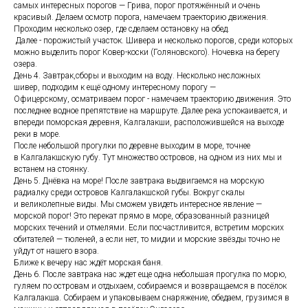
самых интересных порогов — Грива, порог протяжённый и очень
красивый. Делаем осмотр порога, намечаем траекторию движения.
Проходим несколько озер, где сделаем остановку на обед.
Далее - порожистый участок. Шивера и несколько порогов, среди которых
можно выделить порог Ковер-коски (Голяновского). Ночевка на берегу
озера.
День 4. Завтрак,сборы и выходим на воду. Несколько несложных
шивер, подходим к ещё одному интересному порогу —
Офицерскому, осматриваем порог - намечаем траекторию движения. Это
последнее водное препятствие на маршруте. Далее река успокаивается, и
впереди поморская деревня, Калгалакши, расположившейся на выходе
реки в море.
После небольшой прогулки по деревне выходим в море, точнее
в Калгалакшскую губу. Тут множество островов, на одном из них мы и
встанем на стоянку.
День 5. Днёвка на море! После завтрака выдвигаемся на морскую
радиалку среди островов Калгалакшской губы. Вокруг скалы
и великолепные виды. Мы сможем увидеть интересное явление —
морской порог! Это перекат прямо в море, образованный разницей
морских течений и отмелями. Если посчастливится, встретим морских
обитателей — тюленей, а если нет, то мидии и морские звёзды точно не
уйдут от нашего взора.
Ближе к вечеру нас ждёт морская баня.
День 6. После завтрака нас ждет еще одна небольшая прогулка по морю,
гуляем по островам и отдыхаем, собираемся и возвращаемся в посёлок
Калгалакша. Собираем и упаковываем снаряжение, обедаем, грузимся в