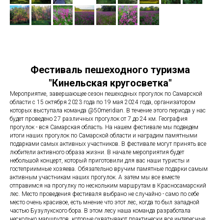
Фестиваль пешеходного туризма
"Кинельская кругосветка"
Мероприятие, завершающее сезон пешеходных прогулок по Самарской
области с 15 октября 2023 года по 19 мая 2024 года, организатором
которых выступала команда @50meridian. В течение этого периода у нас
будет проведено 27 различных прогулок от 7 до 24 км. География
прогулок - вся Самарская область. На нашем фестивале мы подведем
итоги наших прогулок по Самарской области и наградим памятными
подарками самых активных участников. В фестивале могут принять все
любители активного образа жизни. В начале мероприятия будет
небольшой концерт, который приготовили для вас наши туристы и
гостеприимные хозяева. Обязательно вручим памятные подарки самым
активным участникам наших прогулок. А затем мы все вместе
отправимся на прогулку по нескольким маршрутам в Красносамарский
лес. Место проведения фестиваля выбрано не случайно - само по себе
место очень красивое, есть мнение что этот лес, когда то был западной
частью Бузулукского бора. В этом лесу наша команда разработала
несколько маршрутов, которые охватывают практически все интересные