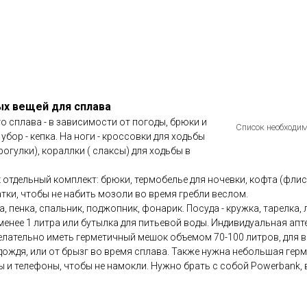
х вещей для сплава
о сплава - в зависимости от погоды, брюки и
Список необходи
убор - кепка. На ноги - кроссовки для ходьбы
рогулки), кораллки ( слаксы) для ходьбы в
 отдельный комплект: брюки, термобелье для ночевки, кофта (флис
тки, чтобы не набить мозоли во время гребли веслом.
, пенка, спальник, поджопник, фонарик. Посуда - кружка, тарелка,
менее 1 литра или бутылка для питьевой воды. Индивидуальная ап
лательно иметь герметичный мешок объемом 70-100 литров, для
дождя, или от брызг во время сплава. Также нужна небольшая герм
 и телефоны, чтобы не намокли. Нужно брать с собой Powerbank,