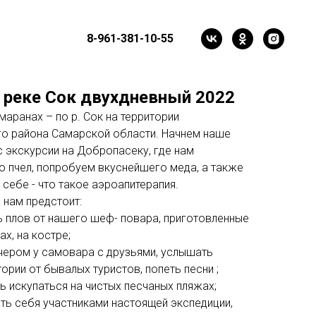
8-961-381-10-55
 реке Сок двухдневный 2022
маранах – по р. Сок на территории
о района Самарской области. Начнем наше
с экскурсии на Добропасеку, где нам
о пчел, попробуем вкуснейшего меда, а также
себе - что такое аэроапитерапия.
 нам предстоит:
ь плов от нашего шеф- повара, приготовленные
ах, на костре;
ечером у самовара с друзьями, услышать
ории от бывалых туристов, попеть песни ;
ь искупаться на чистых песчаных пляжах;
ать себя участниками настоящей экспедиции,