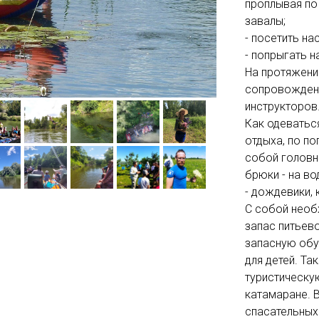
проплывая по
завалы;
- посетить на
- попрыгать н
На протяжени
сопровождени
инструкторов
Как одеватьс
отдыха, по по
собой головн
брюки - на в
- дождевики, 
С собой необх
запас питьево
запасную обу
для детей. Т
туристическу
катамаране. В
спасательных 