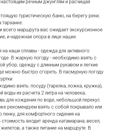
 настоящим речным джунглям и расчищая
стоящую туристическую баню, на берегу реки;
а тарзанке.
и всего маршрута вас ожидает экскурсионное
е, и надежная опора в лице наших
.
я на наши сплавы - одежда для активного
годе. В жаркую погоду - необходимо взять с
ой убор, одежду с длинным рукавом и легкие
оде можно быстро сгореть. В пасмурную погоду
куртки.
одимо взять: посуду (тарелка, ложка, кружка),
й воды из расчета 2 литра на человека,
вь для хождения по воде, небольшой перекус
акже рекомендуем взять с собой покрывало или
ю пенку, для комфортного сидения на
 стоимость входит аренда катамарана, весел,
жилетов, а также питание на маршруте. В