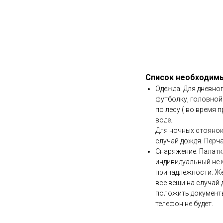
Список необходимы
Одежда. Для дневног
футболку, головной 
по лесу ( во время п
воде.
Для ночных стоянок
случай дождя. Перча
Снаряжение. Палатка
индивидуальный не 
принадлежности. Же
все вещи на случай 
положить документы
телефон не будет.