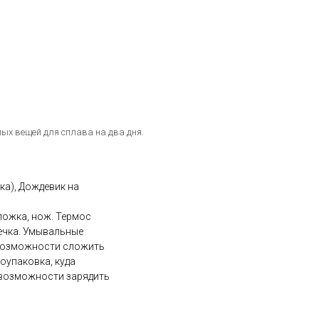
мых вещей для сплава на два дня.
ка), Дождевик на
 ложка, нож. Термос
течка. Умывальные
 возможности сложить
оупаковка, куда
 возможности зарядить