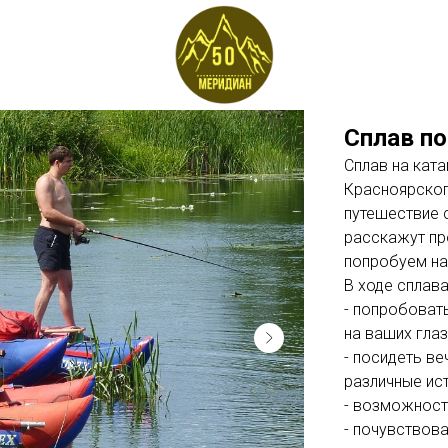
Сплав по
Сплав на ката
Красноярског
путешествие 
расскажут пр
попробуем на 
В ходе сплава
- попробоват
на ваших глаз
- посидеть в
различные ист
- возможност
- почувствов