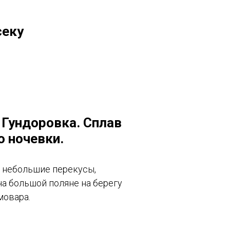
секу
 Гундоровка. Сплав
о ночевки.
, небольшие перекусы,
на большой поляне на берегу
мовара.