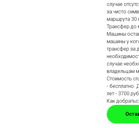
случае отсутс
за чисто сим
маршрута 30 к
Трансфер до 
Машины остав
машины у ког
трансфер за 
необходимост
случае необх
владельцам м
Стоимость спл
- бесплатно. 
лет - 3700 руб
Как добратьс
Остав